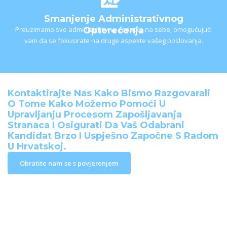
Smanjenje Administrativnog
Preuzimamo sve administrativne zadatke na sebe, omogućujući
Opterećenja
vam da se fokusirate na druge aspekte vašeg poslovanja.
Kontaktirajte Nas Kako Bismo Razgovarali
O Tome Kako Možemo Pomoći U
Upravljanju Procesom Zapošljavanja
Stranaca I Osigurati Da Vaš Odabrani
Kandidat Brzo I Uspješno Započne S Radom
U Hrvatskoj.
Obratite nam se s povjerenjem