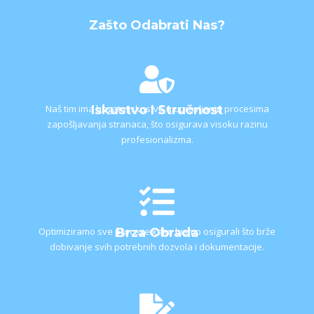
Zašto Odabrati Nas?
Naš tim ima bogato iskustvo u upravljanju procesima
Iskustvo I Stručnost
zapošljavanja stranaca, što osigurava visoku razinu
profesionalizma.
Optimiziramo sve procese kako bismo osigurali što brže
Brza Obrada
dobivanje svih potrebnih dozvola i dokumentacije.