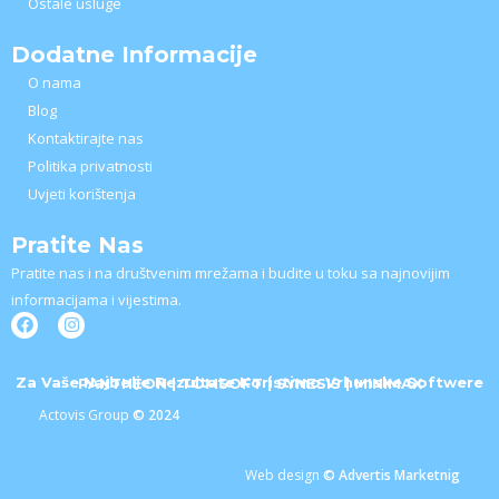
Ostale usluge
Dodatne Informacije
O nama
Blog
Kontaktirajte nas
Politika privatnosti
Uvjeti korištenja
Pratite Nas
Pratite nas i na društvenim mrežama i budite u toku sa najnovijim
informacijama i vijestima.
F
I
a
n
c
s
e
t
Za Vaše Najbolje Rezultate Koristimo Vrhunske Softwere
PANTHEON | TOMSOFT | SYNESIS | MINIMAX
b
a
Actovis Group
© 2024
o
g
o
r
k
a
m
Web design
© Advertis Marketnig