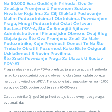
Na 60.000 Eura Godišnjih Prihoda. Ovo Je
Značajna Promjena U Poreznom Sustavu
Hrvatske Koja Ima Za Cilj Olakšati Poslovanje
Malim Poduzetnicima I Obrtnicima. Povećanjem
Praga, Mnogi Poduzetnici Ostat Će Izvan
Sustava PDV-A, Što Će Smanjiti Njihove
Administrativne I Financijske Obveze. Ovaj Blog
Objašnjava Što Ova Promjena Znači Za Male
Poduzetnike, Koje Prednosti Donosi Te Na Što
Trebate Obratiti Pozornost Kako Biste Osigurali
Usklađenost S Novim Pravilima.
Što Znači Povećanje Praga Za Ulazak U Sustav
PDV-A?
Prag za ulazak u sustav PDV-a predstavlja granicu godišnjih prihoda
iznad koje poduzetnici postaju obveznici obračuna i uplate poreza
na dodanu vrijednost (PDV). Trenutno je taj prag postavljen na 40.000
eura, a od 2025. godine podiže se na 60.000 eura.
Za poduzetnike čiji godišnji prihodi ostaju ispod ovog novog praga,
ovo znači da:
Neće morati obračunavati i plaćati PDV na svoje usluge ili