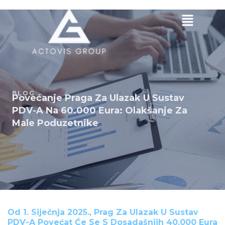
Skip
to
content
BLOG
Povećanje Praga Za Ulazak U Sustav
PDV-A Na 60.000 Eura: Olakšanje Za
Male Poduzetnike
Od 1. Siječnja 2025., Prag Za Ulazak U Sustav
PDV-A Povećat Će Se S Dosadašnjih 40.000 Eura