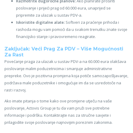
Razmotrite dugoročne planove:
Ako planirate proširiti
poslovanje i prijeći prag od 60.000 eura, unaprijed se
pripremite za ulazak u sustav PDV-a.
Iskoristite digitalne alate:
Softveri za praćenje prihoda i
rashoda mogu vam pomoći da u svakom trenutku znate svoje
financijsko stanje i pravovremeno reagirate.
Zaključak: Veći Prag Za PDV – Više Mogućnosti
Za Rast
Povećanje praga za ulazak u sustav PDV-a na 60.000 eura olakšava
poslovanje malim poduzetnicima i smanjuje administrativne
prepreke. Ovo je pozitivna promjena koja potiče samozapošljavanje,
podržava male poduzetnike i omogućuje im da se usredotoče na
rast i razvoj.
Ako imate pitanja o tome kako ove promjene utječu na vaše
poslovanje, Actovis Group je tu da vam pruži sve potrebne
informacije i podršku. Kontaktirajte nas za stručne savjete i
prilagodite svoje poslovanje najnovijim poreznim zakonima.