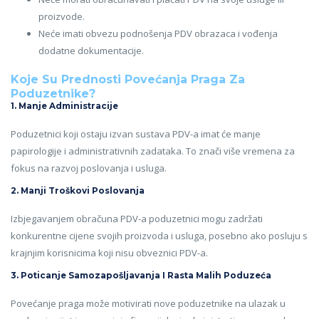
proizvode.
Neće imati obvezu podnošenja PDV obrazaca i vođenja
dodatne dokumentacije.
Koje Su Prednosti Povećanja Praga Za
Poduzetnike?
1.
Manje Administracije
Poduzetnici koji ostaju izvan sustava PDV-a imat će manje
papirologije i administrativnih zadataka. To znači više vremena za
fokus na razvoj poslovanja i usluga.
2.
Manji Troškovi Poslovanja
Izbjegavanjem obračuna PDV-a poduzetnici mogu zadržati
konkurentne cijene svojih proizvoda i usluga, posebno ako posluju s
krajnjim korisnicima koji nisu obveznici PDV-a.
3.
Poticanje Samozapošljavanja I Rasta Malih Poduzeća
Povećanje praga može motivirati nove poduzetnike na ulazak u