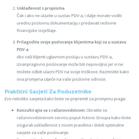
Usklađenost s propisima
Čak i ako ne ulazite u sustav PDV-a, i dalje morate voditi
urednu poslovnu dokumentaciju i predavati redovne
financijske izvještaje.
Prilagodite svoje poslovanje klijentima koji su u sustavu
PDV-a
Ako vaši klijenti uglavnom posluju u sustavu PDV-a,
izvanpragovno poslovanje može biti nepovoljno jer vi ne
možete odbiti ulazni PDV na svoje troškove. Razmislite kako
ova promjena utječe na vaše poslovne odnose.
Praktični Savjeti Za Poduzetnike
Evo nekoliko savjeta kako biste se pripremili za promjenu praga:
Konzultirajte se s računovodstvom:
Obratite se
računovodstvenom servisu poput Actovis Groupa kako biste
osigurali usklađenost s novim pravilima i dobili optimalne
savjete za vaše poslovanje.