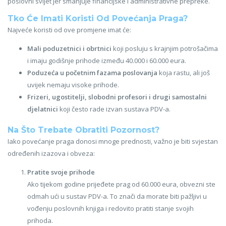
poslovni svijet jer smanjuje financijske i administrativne prepreke.
Tko Će Imati Koristi Od Povećanja Praga?
Najveće koristi od ove promjene imat će:
Mali poduzetnici i obrtnici
koji posluju s krajnjim potrošačima
i imaju godišnje prihode između 40.000 i 60.000 eura.
Poduzeća u početnim fazama poslovanja
koja rastu, ali još
uvijek nemaju visoke prihode.
Frizeri, ugostitelji, slobodni profesori i drugi samostalni
djelatnici
koji često rade izvan sustava PDV-a.
Na Što Trebate Obratiti Pozornost?
Iako povećanje praga donosi mnoge prednosti, važno je biti svjestan
određenih izazova i obveza:
Pratite svoje prihode
Ako tijekom godine prijeđete prag od 60.000 eura, obvezni ste
odmah ući u sustav PDV-a. To znači da morate biti pažljivi u
vođenju poslovnih knjiga i redovito pratiti stanje svojih
prihoda.